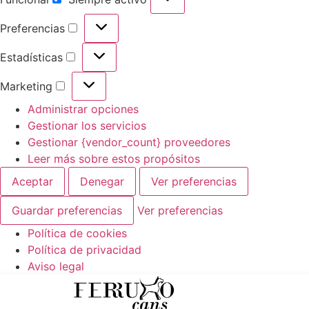
Funcional
Preferencias
Preferencias
Estadísticas
Estadísticas
Marketing
Marketing
Administrar opciones
Gestionar los servicios
Gestionar {vendor_count} proveedores
Leer más sobre estos propósitos
Aceptar
Denegar
Ver preferencias
Guardar preferencias
Ver preferencias
Política de cookies
Política de privacidad
Aviso legal
Ir
al