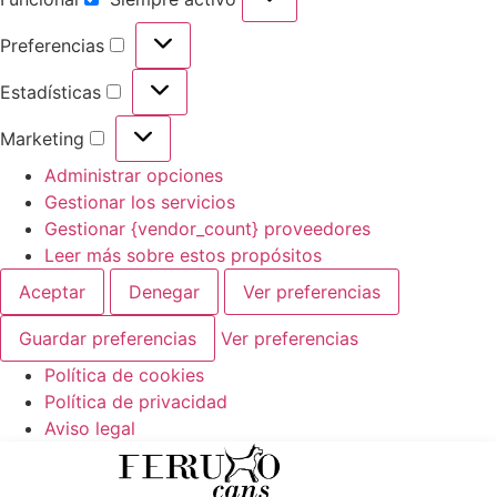
Funcional
Preferencias
Preferencias
Estadísticas
Estadísticas
Marketing
Marketing
Administrar opciones
Gestionar los servicios
Gestionar {vendor_count} proveedores
Leer más sobre estos propósitos
Aceptar
Denegar
Ver preferencias
Guardar preferencias
Ver preferencias
Política de cookies
Política de privacidad
Aviso legal
Ir
al