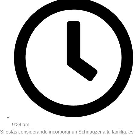
9:34 am
Si estás considerando incorporar un Schnauzer a tu familia, es